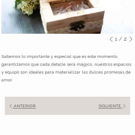
1
/
2
Botones
Al
Anterior
de
hacer
control
clic
Sabemos lo importante y especial que es este momento,
de
en
garantizamos que cada detalle será mágico, nuestros espacios
la
los
y equipo son ideales para materializar las dulces promesas de
presentación
siguientes
amor.
de
enlaces,
diapositivas
se
actualizará
ANTERIOR
SIGUIENTE
el
contenido
anterior